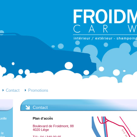
Contact
Promotions
Contact
eille
Plan d'accès
Boulevard de Froidmont, 88
4020 Liège
 le
otre