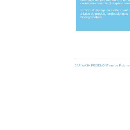
carrosserie avec le plus grand soin
Profitez du lavage au meilleur tarif, 
à l'aide de produits professionnels
biodégradables.
CAR WASH FROIDMONT rue de Froidmon