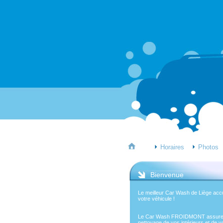
Horaires
Photos
Bienvenue
Le meilleur Car Wash de Liège accu
votre véhicule !
Le Car Wash FROIDMONT assure
nettoyage de vos intérieurs et de v