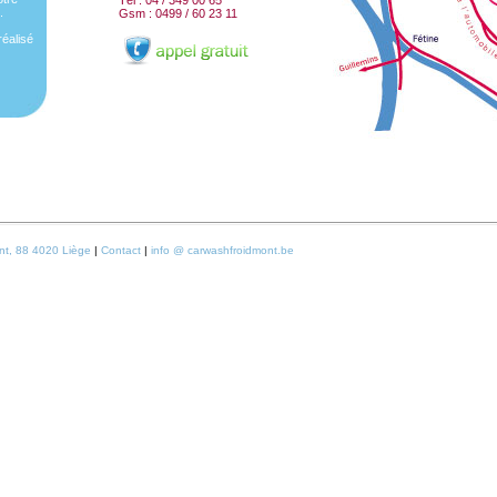
Tél : 04 / 349 00 65
.
Gsm : 0499 / 60 23 11
réalisé
t, 88 4020 Liège
|
Contact
|
info @ carwashfroidmont.be